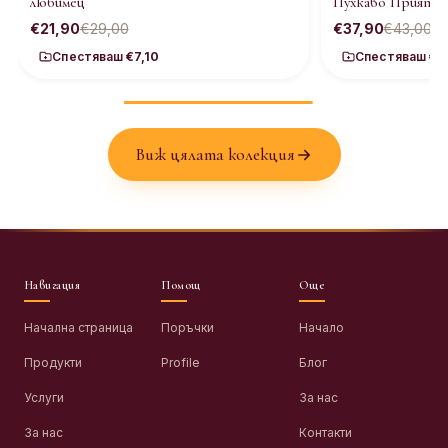
любимец
Пухкаво Приятел
€21,90
€29,00
€37,90
€43,00
Спестяваш
€7,10
Спестяваш
€5
Виж цялата колекция
Навигация
Помощ
Още
Начална страница
Поръчки
Начало
Продукти
Profile
Блог
Услуги
За нас
За нас
Контакти