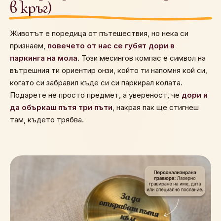
в кръг)
Животът е поредица от пътешествия, но нека си
признаем,
повечето от нас се губят дори в
паркинга на мола
. Този месингов компас е символ на
вътрешния ти ориентир онзи, който ти напомня кой си,
когато си забравил къде си си паркирал колата.
Подарете не просто предмет, а увереност, че
дори и
да объркаш пътя три пъти
, накрая пак ще стигнеш
там, където трябва.