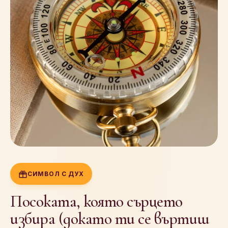
СИМВОЛ С ДУХ
Посоката, която сърцето
избира (докато ти се въртиш