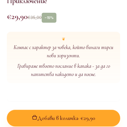
Приключение
ИМЕЙЛ
*
€29,90
€35,00
−15%
НАСЕЛЕНО МЯСТО
*
Компас с характер за човека, който винаги търси
нови хоризонти.
НАЧИН НА ДОСТАВКА
*
Гравираме твоето послание в капака - за да го
напътства накъдето и да поеме.
До офис
Персонализиран Месингов Компас - Винтидж Дизайн + Лазе
Еконтомат
Добави в количка
· €29,90
На адрес