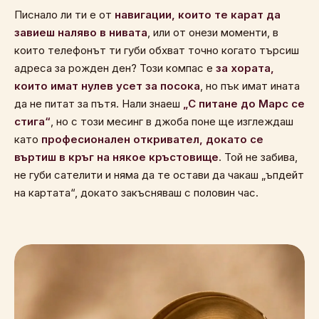
Писнало ли ти е от
навигации, които те карат да
завиеш наляво в нивата
, или от онези моменти, в
които телефонът ти губи обхват точно когато търсиш
адреса за рожден ден? Този компас е
за хората,
които имат нулев усет за посока
, но пък имат ината
да не питат за пътя. Нали знаеш
„С питане до Марс се
стига“
, но с този месинг в джоба поне ще изглеждаш
като
професионален откривател, докато се
въртиш в кръг на някое кръстовище
. Той не забива,
не губи сателити и няма да те остави да чакаш „ъпдейт
на картата“, докато закъсняваш с половин час.