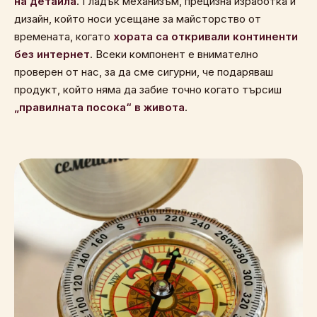
на детайла
. Гладък механизъм, прецизна изработка и
дизайн, който носи усещане за майсторство от
времената, когато
хората са откривали континенти
без интернет
. Всеки компонент е внимателно
проверен от нас, за да сме сигурни, че подаряваш
продукт, който няма да забие точно когато търсиш
„правилната посока“ в живота
.