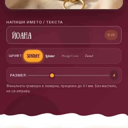
НАПИШИ ИМЕТО / ТЕКСТА
5/25
Caveat
Sunday
ШРИФТ:
Lobster
Monotype Corsiva
4
РАЗМЕР:
Финалната гравюра е лазерна, прецизна до 0.1 мм. Без мастило,
не се изтрива.