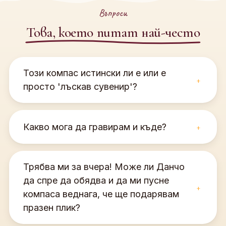
Въпроси
Това, което питат най-често
Този компас истински ли е или е
+
просто 'лъскав сувенир'?
Напълно функционален е.
Месингът не е
пластмаса, боядисана в златно. Този компас
+
Какво мога да гравирам и къде?
работи, дори когато интернетът ти спре и се
чудиш дали да не завиеш наляво в нивата.
Ако се
Имаш две страни за изява, но не се
загубиш, не ни звъни. Компасът е твой,
самозабравяй. Обикновено
територията е маркирана.
Трябва ми за вчера! Може ли Данчо
гравираме
вътрешната част на капака
- там е
да спре да обядва и да ми пусне
мястото за твоите дълбоки мисли, символи или
+
компаса веднага, че ще подарявам
инициали.
Концепция:
Купуваш компас, за да покажеш
празен плик?
посока, а не да пренаписваш „Под игото“.