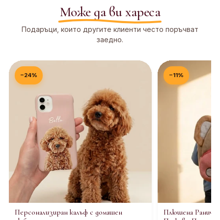
Може да ви хареса
Подаръци, които другите клиенти често поръчват
заедно.
−24%
−11%
Персонализиран калъф с домашен
Плюшена Раничка