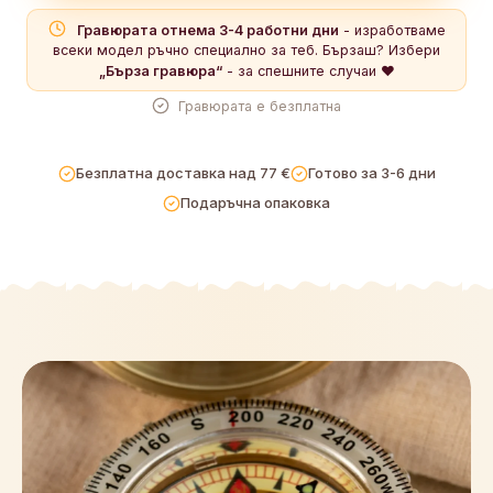
Гравюрата отнема 3-4 работни дни
- изработваме
всеки модел ръчно специално за теб. Бързаш? Избери
Това е подарък - изпращам директно на получателя
Ще
„Бърза гравюра“
- за спешните случаи ❤️
скрием цените от пратката, за да остане изненадата изненада.
Гравюрата е безплатна
ВАЖНО: Искам приоритетен достъп до нови идеи и
Безплатна доставка над 77 €
Готово за 3-6 дни
лимитирани серии
Първи разбираш за новостите, преди да са
Подаръчна опаковка
свършили - без спам, обещаваме.
Желая фактура на фирма
Само ако купуваш от името на фирма
(ЕИК / ДДС). Иначе пропусни.
Доставка
€5.00
Бележка към поръчката
Към плащане →