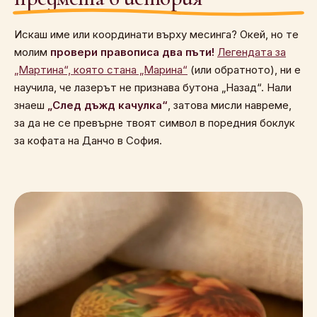
Искаш име или координати върху месинга? Окей, но те
молим
провери правописа два пъти!
Легендата за
„Мартина“, която стана „Марина“
(или обратното), ни е
научила, че лазерът не признава бутона „Назад“. Нали
знаеш
„След дъжд качулка“
, затова мисли навреме,
за да не се превърне твоят символ в поредния боклук
за кофата на Данчо в София.