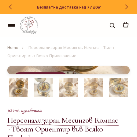
Пропусни
до
Спешна
доставка
1 - 2 дни
съдържание
Home
/
Персонализиран Месингов Компас - Твоят
Данни за доставка
Попълни веднъж, плати веднага
Ориентир във Всяко Приключение
−15%
ИМЕ
*
РЪЧНА ИЗРАБОТКА
ФАМИЛИЯ
*
ръчна изработка
Персонализиран Месингов Компас
ТЕЛЕФОН
*
- Твоят Ориентир във Всяко