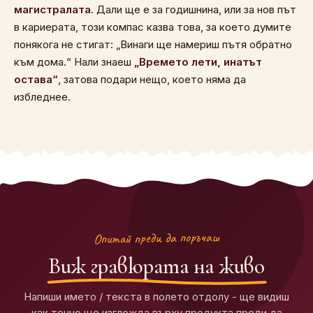
магистралата
. Дали ще е за годишнина, или за нов път
в кариерата, този компас казва това, за което думите
понякога не стигат: „Винаги ще намериш пътя обратно
към дома.“ Нали знаеш
„Времето лети, инатът
остава“
, затова подари нещо, което няма да
избледнее.
Опитай преди да поръчаш
Виж гравюрата на живо
Напиши името / текста в полето отдолу - ще видиш
как точно ще изглежда върху продукта преди да