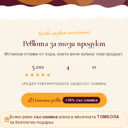
така, че всичко да изглежда перфектно тук. 😂
ПРЕДИ
СЛЕД
Накратко: По-вероятно е да си забравиш
името, отколкото то да се изтрие от този
компас.
Какво казват клиентите
Ревюта за този продукт
Истински отзиви от хора, които вече купиха този продукт.
5.00
4
0
★★★★★
СРЕДЕН РЕЙТИНГ
РЕВЮТА ОБЩО
СЪС СНИМКА
Напиши ревю
+15% със снимка
Всяко ревю
със снимка
влиза в месечната
ТОМБОЛА
за безплатен подарък