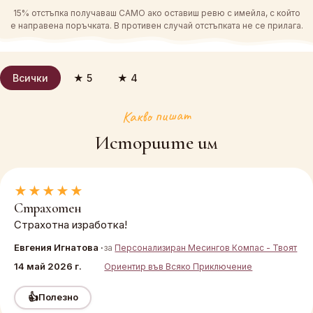
15% отстъпка получаваш САМО ако оставиш ревю с имейла, с който
е направена поръчката. В противен случай отстъпката не се прилага.
Всички
★ 5
★ 4
Какво пишат
Историите им
★★★★★
Страхотен
Страхотна изработка!
Евгения Игнатова ·
за
Персонализиран Месингов Компас - Твоят
14 май 2026 г.
Ориентир във Всяко Приключение
👍
Полезно