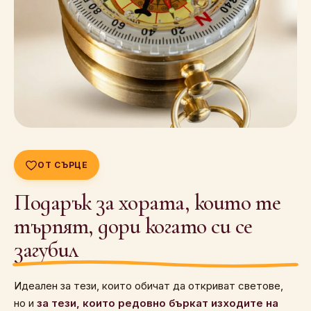
ОТ СЪРЦЕ
Подарък за хората, които те
търпят, дори когато си се
загубил
Идеален за тези, които обичат да откриват светове,
но и
за тези, които редовно бъркат изходите на